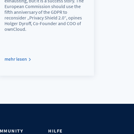
exhausting, but it is a success story. The
European Commission should use the
fifth anniversary of the GDPR to
reconsider „Privacy Shield 2.0“, opines
Holger Dyroff, Co-Founder and COO of
ownCloud.
mehr lesen
MMUNITY
HILFE