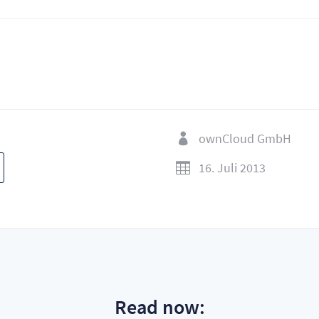
ownCloud GmbH

16. Juli 2013

Read now: