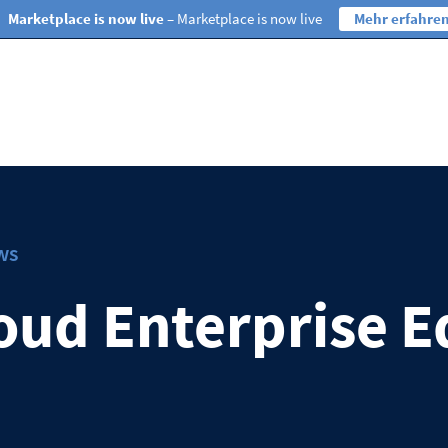
Marketplace is now live
– Marketplace is now live
Mehr erfahre
ws
ud Enterprise E