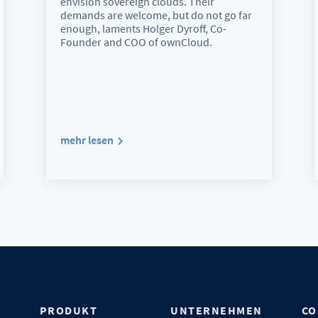
envision sovereign clouds. Their
demands are welcome, but do not go far
enough, laments Holger Dyroff, Co-
Founder and COO of ownCloud.
mehr lesen
N
PRODUKT
UNTERNEHMEN
CO