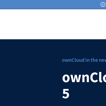
ownCloud in the ne
ownClo
5