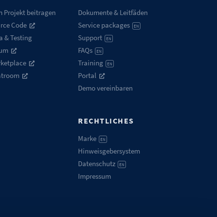
 Projekt beitragen
Dokumente & Leitfäden
rce Code
Service packages
EN
a & Testing
Support
EN
rum
FAQs
EN
ketplace
Training
EN
atroom
Portal
Demo vereinbaren
RECHTLICHES
Marke
EN
Hinweisgebersystem
Datenschutz
EN
Impressum