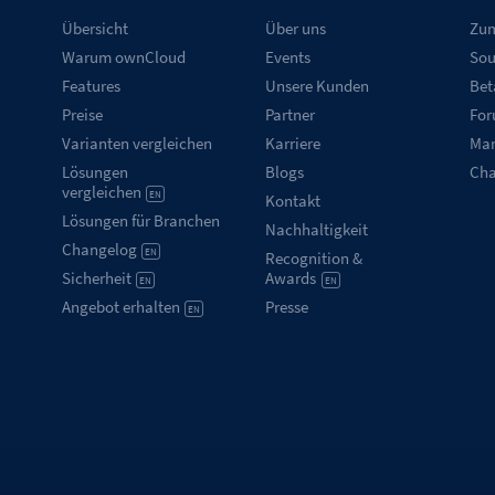
Übersicht
Über uns
Zum
Warum ownCloud
Events
Sou
Features
Unsere Kunden
Bet
Preise
Partner
Fo
Varianten vergleichen
Karriere
Mar
Lösungen
Blogs
Ch
vergleichen
EN
Kontakt
Lösungen für Branchen
Nachhaltigkeit
Changelog
EN
Recognition &
Sicherheit
Awards
EN
EN
Angebot erhalten
Presse
EN