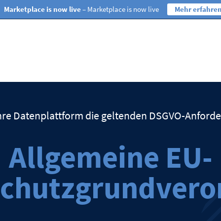
Marketplace is now live
– Marketplace is now live
Mehr erfahre
 Ihre Datenplattform die geltenden DSGVO-Anford
Allgemeine EU-
schutzgrundvero