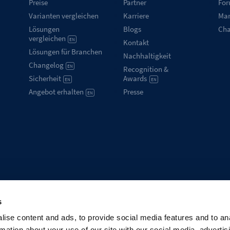
Preise
Partner
Fo
Varianten vergleichen
Karriere
Mar
Lösungen
Blogs
Ch
vergleichen
EN
Kontakt
Lösungen für Branchen
Nachhaltigkeit
Changelog
EN
Recognition &
Sicherheit
Awards
EN
EN
Angebot erhalten
Presse
EN
s
ise content and ads, to provide social media features and to an
rmation about your use of our site with our social media, advertis