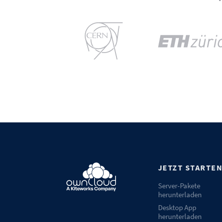
JETZT STARTE
Server-Pakete
herunterladen
Desktop App
herunterladen