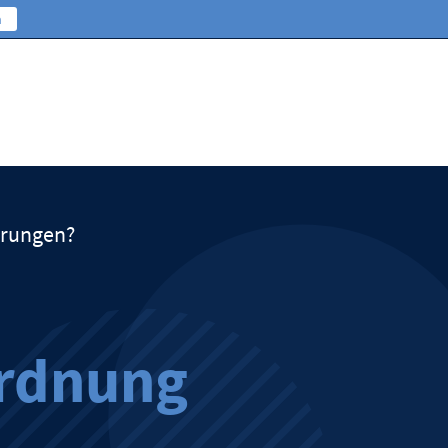
n
erungen?
rdnung