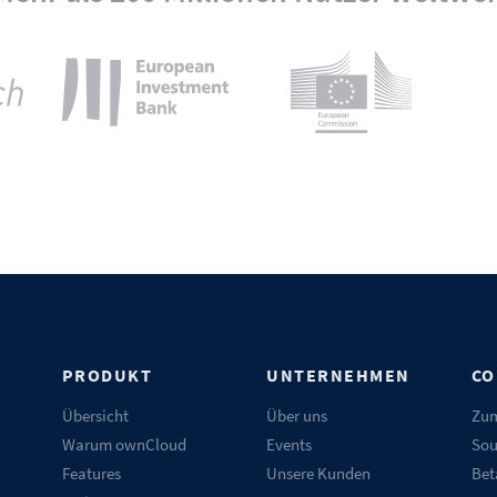
N
PRODUKT
UNTERNEHMEN
CO
Übersicht
Über uns
Zum
Warum ownCloud
Events
Sou
Features
Unsere Kunden
Bet