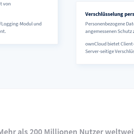
t von
Verschlüsselung pe
-/Logging-Modul und
Personenbezogene Daten
nt.
angemessenen Schutz z
ownCloud bietet Client
Server-seitige Verschl
Mehr als 200 Millionen Nutzer weltwei