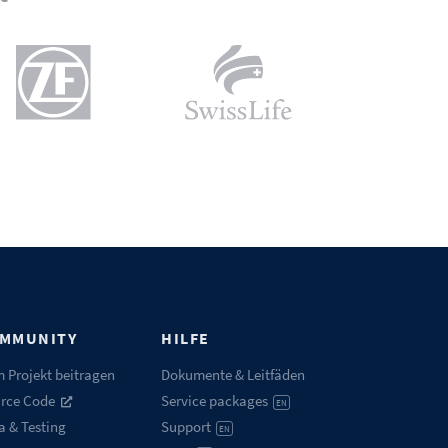
MMUNITY
HILFE
 Projekt beitragen
Dokumente & Leitfäden
rce Code
Service packages
EN
a & Testing
Support
EN