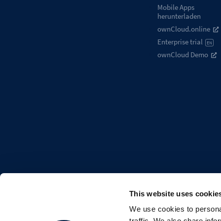
Mobile Apps
herunterladen
ownCloud.online
Enterprise trial
EN
ownCloud Demo
This website uses cookie
We use cookies to personal
FOLLOW US
traffic. We also share info