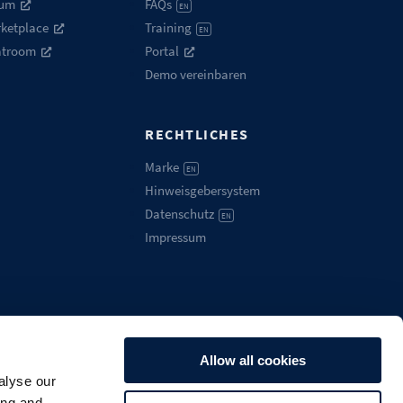
rum
FAQs
EN
ketplace
Training
EN
atroom
Portal
Demo vereinbaren
RECHTLICHES
Marke
EN
Hinweisgebersystem
Datenschutz
EN
Impressum
Allow all cookies
alyse our
Deutsch
ing and