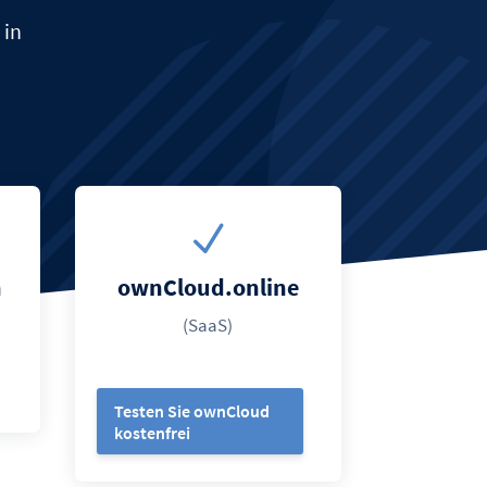
 in
N
n
ownCloud.online
(SaaS)
Testen Sie ownCloud
kostenfrei