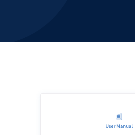
i
User Manual