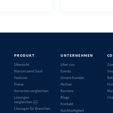
N
PRODUKT
UNTERNEHMEN
CO
Übersicht
Über uns
Zum
Warum ownCloud
Events
Sou
Features
Unsere Kunden
Bet
Preise
Partner
Fo
Varianten vergleichen
Karriere
Mar
Lösungen
Blogs
Ch
vergleichen
EN
Kontakt
Lösungen für Branchen
Nachhaltigkeit