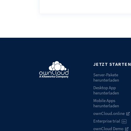
JETZT STARTE
Server-Pakete
herunterladen
Desktop App
herunterladen
Mobile Apps
herunterladen
ownCloud.online
Enterprise trial
EN
ownCloud Demo