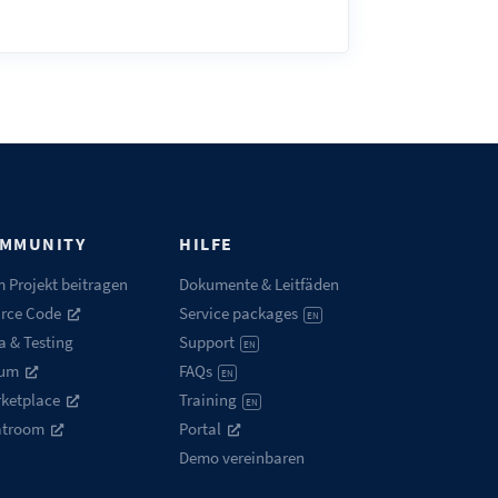
MMUNITY
HILFE
 Projekt beitragen
Dokumente & Leitfäden
rce Code
Service packages
EN
a & Testing
Support
EN
rum
FAQs
EN
ketplace
Training
EN
atroom
Portal
Demo vereinbaren