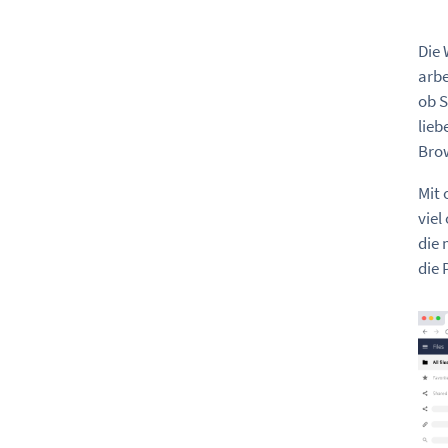
Die 
arbe
ob S
lieb
Brow
Mit 
viel
die 
die 