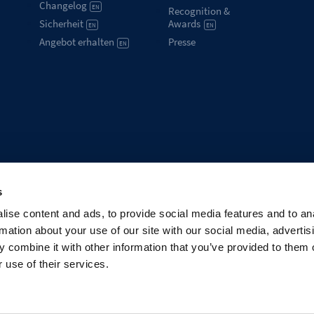
Changelog
EN
Recognition &
Sicherheit
Awards
EN
EN
Angebot erhalten
Presse
EN
s
ise content and ads, to provide social media features and to an
rmation about your use of our site with our social media, advertis
 combine it with other information that you’ve provided to them o
 use of their services.