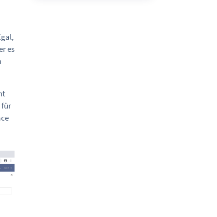
Egal,
er es
m
ht
 für
ace