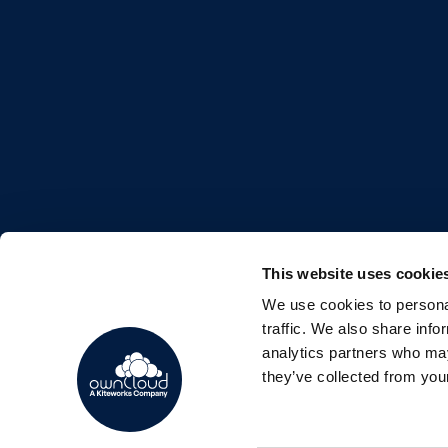
This website uses cookie
We use cookies to personal
FOLLOW US
traffic. We also share info
analytics partners who may
they’ve collected from your