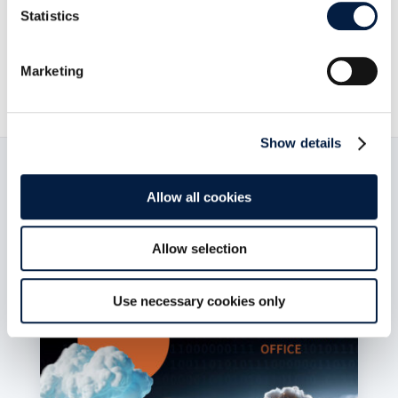
Statistics
ownCloud GmbH

9. Januar 2019

Marketing
Show details
Read now:
Allow all cookies
Allow selection
Use necessary cookies only