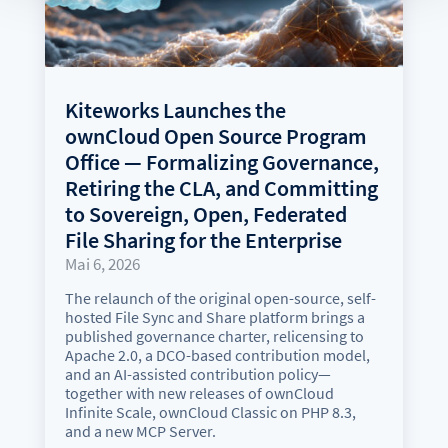
Kiteworks Launches the
ownCloud Open Source Program
Office — Formalizing Governance,
Retiring the CLA, and Committing
to Sovereign, Open, Federated
File Sharing for the Enterprise
Mai 6, 2026
The relaunch of the original open-source, self-
hosted File Sync and Share platform brings a
published governance charter, relicensing to
Apache 2.0, a DCO-based contribution model,
and an AI-assisted contribution policy—
together with new releases of ownCloud
Infinite Scale, ownCloud Classic on PHP 8.3,
and a new MCP Server.