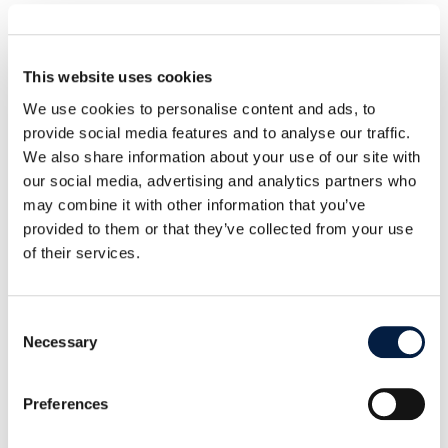
Content Collaboration Platforms
aufgenommen
. Außerdem erreichte das
Nürnberger Projekt zum dritten Mal in Folge den
This website uses cookies
ersten Platz bei den branchenweit bekannten
We use cookies to personalise content and ads, to
Storage Insider IT-Awards
.
provide social media features and to analyse our traffic.
We also share information about your use of our site with
our social media, advertising and analytics partners who
may combine it with other information that you’ve
provided to them or that they’ve collected from your use
SHARE THIS POST ON:
of their services.
Consent
Necessary
Selection
Preferences
Go to news overview