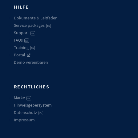
HILFE
Dokumente & Leitfäden
Service packages
EN
Support
EN
FAQs
EN
Training
EN
Portal
Demo vereinbaren
RECHTLICHES
Marke
EN
Hinweisgebersystem
Datenschutz
EN
Impressum