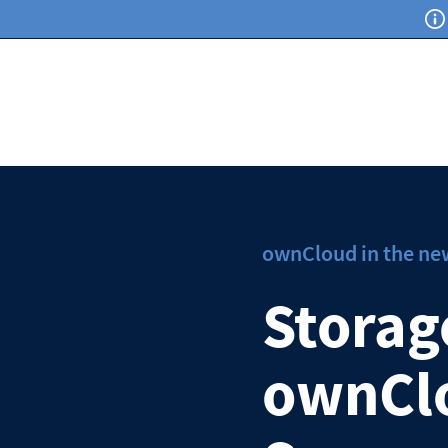
ownCloud in the ne
Storag
ownClo