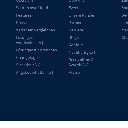
Übersicht
Über uns
Zum
Warum ownCloud
Events
Sou
Features
Unsere Kunden
Bet
Preise
Partner
Fo
Varianten vergleichen
Karriere
Mar
Lösungen
Blogs
Ch
vergleichen
EN
Kontakt
Lösungen für Branchen
Nachhaltigkeit
Changelog
EN
Recognition &
Sicherheit
Awards
EN
EN
Angebot erhalten
Presse
EN