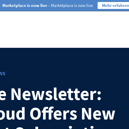
Marketplace is now live
– Marketplace is now live
Mehr erfahre
ws
e Newsletter:
ud Offers New