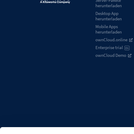
Server-Pakete
herunterladen
Desktop App
herunterladen
Mobile Apps
herunterladen
ownCloud.online
Enterprise trial
EN
ownCloud Demo