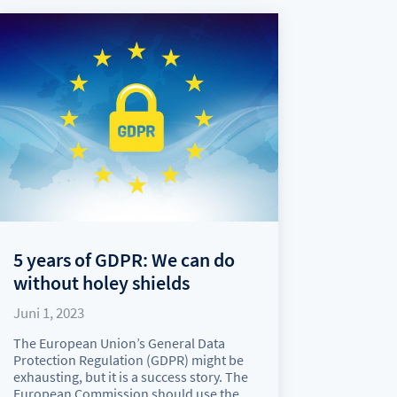
5 years of GDPR: We can do
without holey shields
Juni 1, 2023
The European Union’s General Data
Protection Regulation (GDPR) might be
exhausting, but it is a success story. The
European Commission should use the