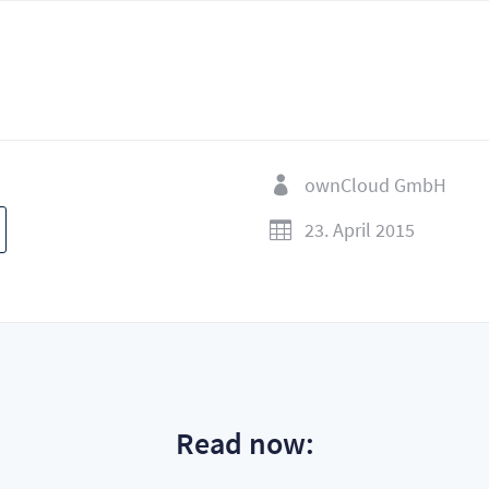
ownCloud GmbH

23. April 2015

Read now: