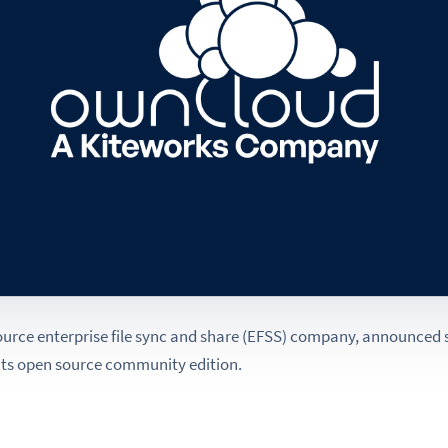
ource enterprise file sync and share (EFSS) company, announced 
 its open source community edition.