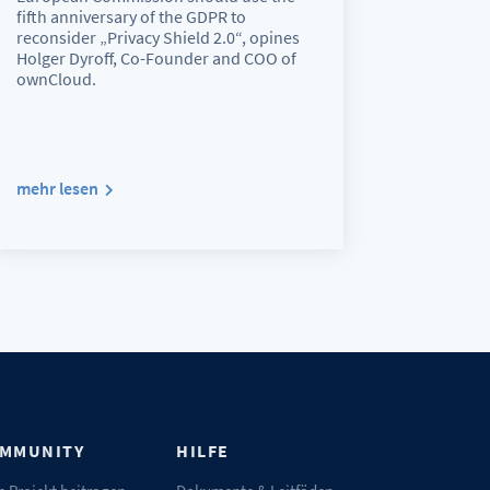
fifth anniversary of the GDPR to
reconsider „Privacy Shield 2.0“, opines
Holger Dyroff, Co-Founder and COO of
ownCloud.
mehr lesen
MMUNITY
HILFE