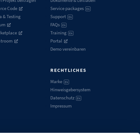
 Projekt beitragen
Dokumente & Leitfäden
rce Code
Service packages
EN
a & Testing
Support
EN
rum
FAQs
EN
ketplace
Training
EN
atroom
Portal
Demo vereinbaren
RECHTLICHES
Marke
EN
Hinweisgebersystem
Datenschutz
EN
Impressum