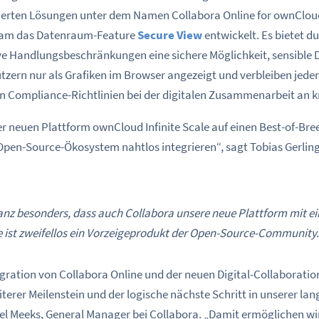
erten Lösungen unter dem Namen Collabora Online for ownClou
am das Datenraum-Feature
Secure View
entwickelt. Es bietet 
ve Handlungsbeschränkungen eine sichere Möglichkeit, sensible D
ern nur als Grafiken im Browser angezeigt und verbleiben jederz
on Compliance-Richtlinien bei der digitalen Zusammenarbeit an k
er neuen Plattform ownCloud Infinite Scale auf einen Best-of-Bre
pen-Source-Ökosystem nahtlos integrieren“, sagt Tobias Gerli
anz besonders, dass auch Collabora unsere neue Plattform mit ei
e ist zweifellos ein Vorzeigeprodukt der Open-Source-Community.
tegration von Collabora Online und der neuen Digital-Collaborat
 weiterer Meilenstein und der logische nächste Schritt in unserer l
ael Meeks, General Manager bei Collabora. „Damit ermöglichen 