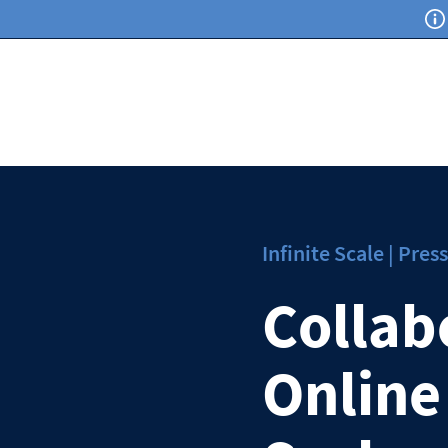
Infinite Scale | Pres
Collab
Online