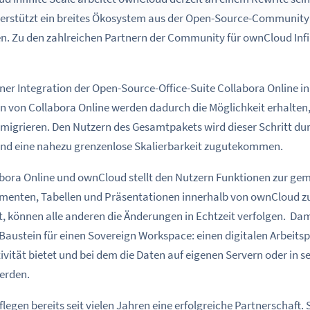
unterstützt ein breites Ökosystem aus der Open-Source-Communit
. Zu den zahlreichen Partnern der Community für ownCloud Infin
iner Integration der Open-Source-Office-Suite Collabora Online i
von Collabora Online werden dadurch die Möglichkeit erhalten
 migrieren. Den Nutzern des Gesamtpakets wird dieser Schritt dur
nd eine nahezu grenzenlose Skalierbarkeit zugutekommen.
bora Online und ownCloud stellt den Nutzern Funktionen zur ge
enten, Tabellen und Präsentationen innerhalb von ownCloud zur
 können alle anderen die Änderungen in Echtzeit verfolgen. Dam
austein für einen Sovereign Workspace: einen digitalen Arbeitspl
vität bietet und bei dem die Daten auf eigenen Servern oder in s
erden.
egen bereits seit vielen Jahren eine erfolgreiche Partnerschaft. 