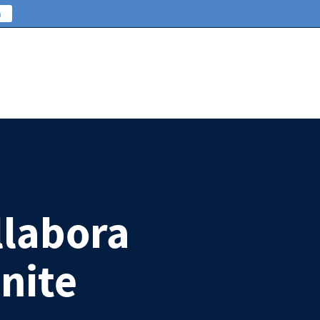
n
llabora
nite