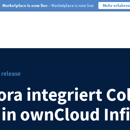
Marketplace is now live
– Marketplace is now live
Mehr erfahre
s release
ora integriert Co
 in ownCloud Infi